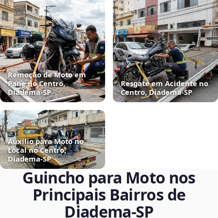
Remoção de Moto em
Pane no Centro,
Resgate em Acidente no
Diadema‑SP
Centro, Diadema‑SP
Auxílio para Moto no
Local no Centro,
Diadema‑SP
Guincho para Moto nos
Principais Bairros de
Diadema‑SP