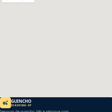
GUINCHO
DIADEMA
-
SP
Serviços de guincho 24h e reboque com