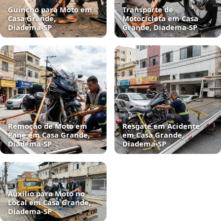
Guincho para Moto em
Transporte de
Casa Grande,
Motocicleta em Casa
Diadema‑SP
Grande, Diadema‑SP
Remoção de Moto em
Resgate em Acidente
Pane em Casa Grande,
em Casa Grande,
Diadema‑SP
Diadema‑SP
Auxílio para Moto no
Local em Casa Grande,
Diadema‑SP