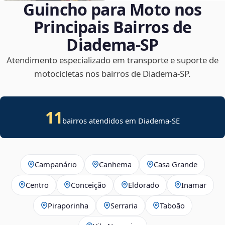
Guincho para Moto nos
Principais Bairros de
Diadema‑SP
Atendimento especializado em transporte e suporte de
motocicletas nos bairros de Diadema‑SP.
11
bairros atendidos em
Diadema
-
SE
Campanário
Canhema
Casa Grande
Centro
Conceição
Eldorado
Inamar
Piraporinha
Serraria
Taboão