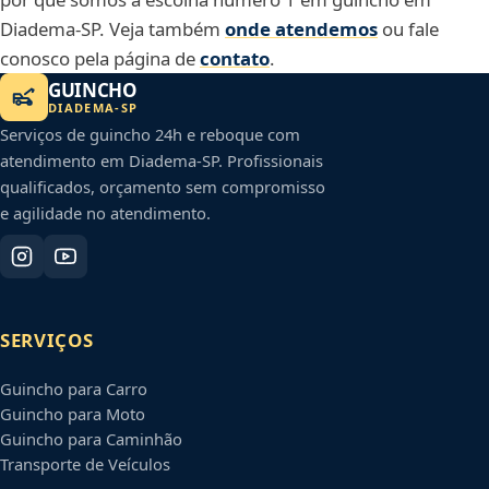
Diadema-SP. Veja também
onde atendemos
ou fale
conosco pela página de
contato
.
GUINCHO
DIADEMA
-
SP
Serviços de guincho 24h e reboque com
atendimento em
Diadema
-
SP
. Profissionais
qualificados, orçamento sem compromisso
e agilidade no atendimento.
SERVIÇOS
Guincho para Carro
Guincho para Moto
Guincho para Caminhão
Transporte de Veículos