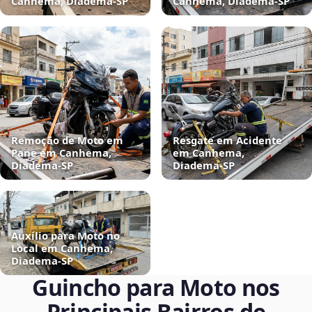
Canhema, Diadema‑SP
Canhema, Diadema‑SP
Remoção de Moto em
Resgate em Acidente
Pane em Canhema,
em Canhema,
Diadema‑SP
Diadema‑SP
Auxílio para Moto no
Local em Canhema,
Diadema‑SP
Guincho para Moto nos
Principais Bairros de