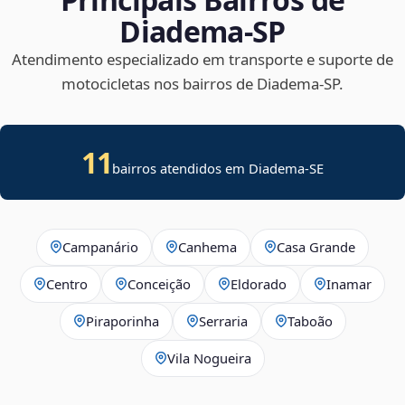
Diadema‑SP
Atendimento especializado em transporte e suporte de
motocicletas nos bairros de Diadema‑SP.
11
bairros atendidos em
Diadema
-
SE
Campanário
Canhema
Casa Grande
Centro
Conceição
Eldorado
Inamar
Piraporinha
Serraria
Taboão
Vila Nogueira