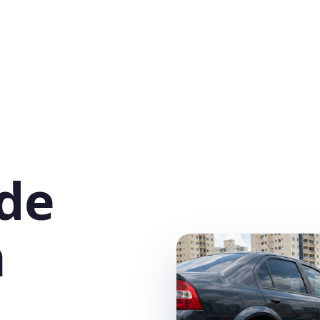
 de
m
,