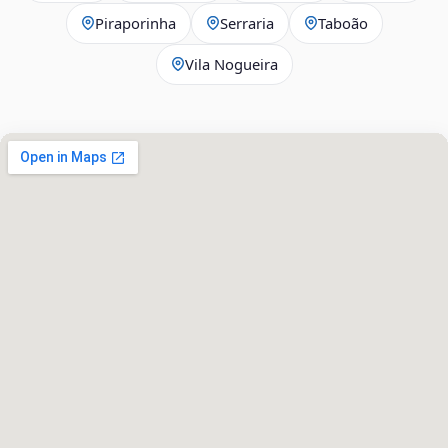
Piraporinha
Serraria
Taboão
Vila Nogueira