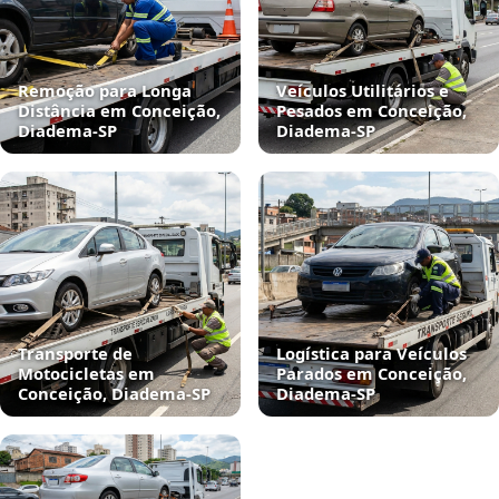
Remoção para Longa
Veículos Utilitários e
Distância em Conceição,
Pesados em Conceição,
Diadema‑SP
Diadema‑SP
Transporte de
Logística para Veículos
Motocicletas em
Parados em Conceição,
Conceição, Diadema‑SP
Diadema‑SP