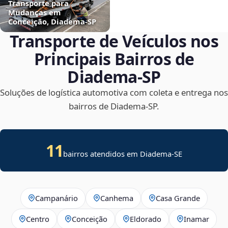
Transporte para
Mudanças em
Conceição, Diadema‑SP
Transporte de Veículos nos
Principais Bairros de
Diadema‑SP
Soluções de logística automotiva com coleta e entrega nos
bairros de Diadema‑SP.
11
bairros atendidos em
Diadema
-
SE
Campanário
Canhema
Casa Grande
Centro
Conceição
Eldorado
Inamar