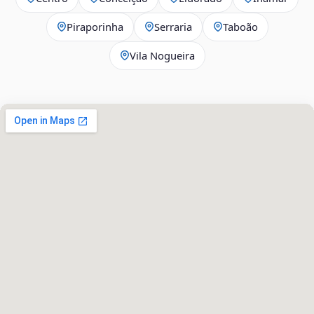
Piraporinha
Serraria
Taboão
Vila Nogueira