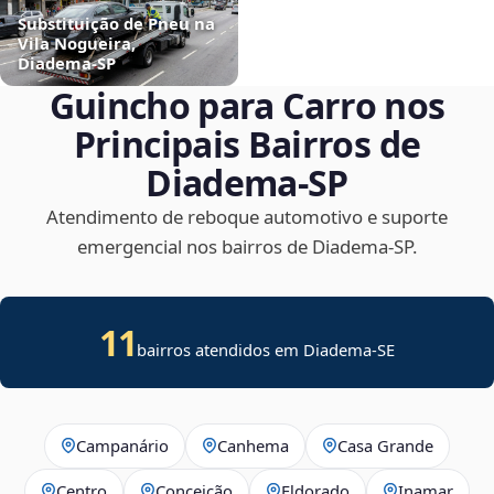
Substituição de Pneu na
Vila Nogueira,
Diadema‑SP
Guincho para Carro nos
Principais Bairros de
Diadema‑SP
Atendimento de reboque automotivo e suporte
emergencial nos bairros de Diadema‑SP.
11
bairros atendidos em
Diadema
-
SE
Campanário
Canhema
Casa Grande
Centro
Conceição
Eldorado
Inamar