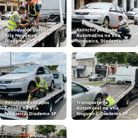
Reboque de Carro na
Guincho por Pane
Vila Nogueira,
Automotiva na Vila
Diadema‑SP
Nogueira, Diadema‑SP
Recolhimento após
Transporte de
Colisão na Vila
Automóvel na Vila
Nogueira, Diadema‑SP
Nogueira, Diadema‑SP