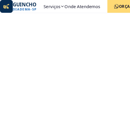
GUINCHO
Serviços
Onde Atendemos
ORÇ
DIADEMA
-
SP