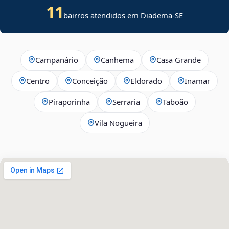
11
bairros atendidos em
Diadema
-
SE
Campanário
Canhema
Casa Grande
Centro
Conceição
Eldorado
Inamar
Piraporinha
Serraria
Taboão
Vila Nogueira