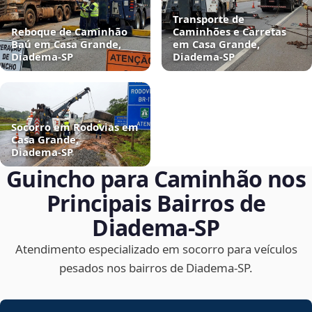
Transporte de
Reboque de Caminhão
Caminhões e Carretas
Baú em Casa Grande,
em Casa Grande,
Diadema‑SP
Diadema‑SP
Socorro em Rodovias em
Casa Grande,
Diadema‑SP
Guincho para Caminhão nos
Principais Bairros de
Diadema‑SP
Atendimento especializado em socorro para veículos
pesados nos bairros de Diadema‑SP.