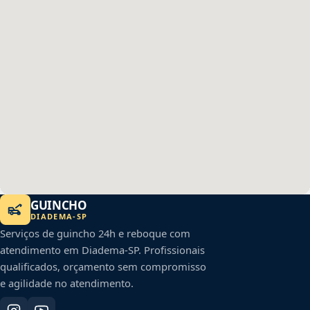
GUINCHO
DIADEMA
-
SP
Serviços de guincho 24h e reboque com
atendimento em
Diadema
-
SP
. Profissionais
qualificados, orçamento sem compromisso
e agilidade no atendimento.