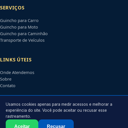
SERVIÇOS
Guincho para Carro
Guincho para Moto
Guincho para Caminhão
Transporte de Veículos
LINKS ÚTEIS
Onde Atendemos
Sobre
Contato
CONTATO
Usamos cookies apenas para medir acessos e melhorar a
experiência do site. Você pode aceitar ou recusar esse
rastreamento.
Atendimento em
Diadema
-
SP
e regiões parceiras
contato@guinchosemdiadema.com.br
Aceitar
Recusar