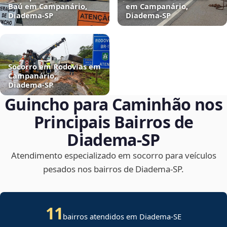
Baú em Campanário,
em Campanário,
Diadema‑SP
Diadema‑SP
Socorro em Rodovias em
Campanário,
Diadema‑SP
Guincho para Caminhão nos
Principais Bairros de
Diadema‑SP
Atendimento especializado em socorro para veículos
pesados nos bairros de Diadema‑SP.
11
bairros atendidos em
Diadema
-
SE