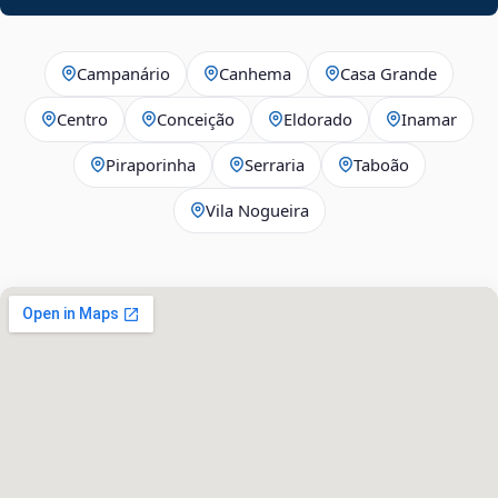
Campanário
Canhema
Casa Grande
Centro
Conceição
Eldorado
Inamar
Piraporinha
Serraria
Taboão
Vila Nogueira