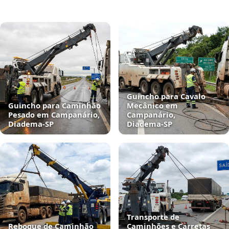
Guincho para Cavalo
Guincho para Caminhão
Mecânico em
Pesado em Campanário,
Campanário,
Diadema‑SP
Diadema‑SP
Transporte de
Reboque de Caminhão
Caminhões e Carretas