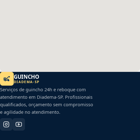
GUINCHO
DIADEMA
-
SP
Serviços de guincho 24h e reboque com
atendimento em
Diadema
-
SP
. Profissionais
qualificados, orçamento sem compromisso
e agilidade no atendimento.