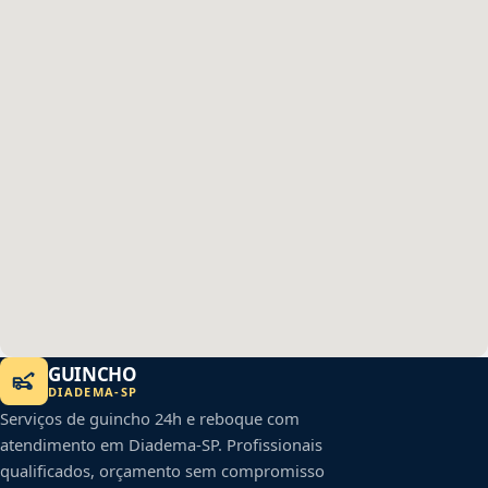
GUINCHO
DIADEMA
-
SP
Serviços de guincho 24h e reboque com
atendimento em
Diadema
-
SP
. Profissionais
qualificados, orçamento sem compromisso