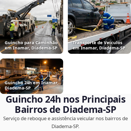
Guincho para Caminhão
Transporte de Veículos
em Inamar, Diadema‑SP
em Inamar, Diadema‑SP
Guincho 24h em Inamar,
Diadema‑SP
Guincho 24h nos Principais
Bairros de Diadema‑SP
Serviço de reboque e assistência veicular nos bairros de
Diadema‑SP.