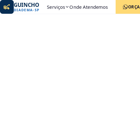
GUINCHO
Serviços
Onde Atendemos
ORÇ
DIADEMA
-
SP